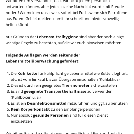
Wir bitten um Verständnis, dass wir nicht jedem persönlich
antworten können, aber jede einzelne Nachricht wurde mit Freude
notiert! Wir melden uns jeweils sofort bei Euch, wenn sich Betroffene
aus Eurem Gebiet melden, damit ihr schnell und niederschwellig
helfen könnt.
Aus Gründen der
Lebensmittelhygiene
sind aber dennoch einige
wichtige Regeln zu beachten, auf die wir euch hinweisen möchten:
Folgende Auflagen werden seitens der
Lebensmittelüberwachung gefordert:
Die
Kühlkette
für kühlpflichtige Lebensmittel wie Butter, Joghurt,
etc. ist vom Einkauf bis zur Übergabe einzuhalten (Kühlakkus)
Dies ist durch ein geeignetes
Thermometer
sicherzustellen
Es sind
geeignete Transportbehältnisse
zu verwenden
(Kühlboxen u. ä.)
Es ist ein
Desinfektionsmittel
mitzuführen und ggf. zu benutzen
Kein Körperkontakt
zu den Empfängerpersonen
Nur absolut
gesunde Personen
sind für diesen Dienst
einzusetzen
Wir bitten Euch, dass Ihr eigenverantwortlich auf Eure und auf die