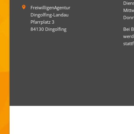
Dien
FreiwilligenAgentur
Mitt
Dingolfing-Landau
Donn
Pfarrplatz 3
84130 Dingolfing
Bei 
werd
statt