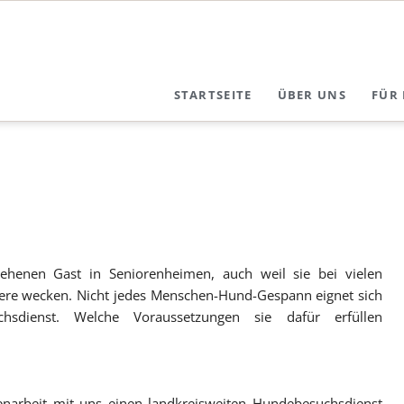
STARTSEITE
ÜBER UNS
FÜR 
Leitbild
Ihr 
Ziele
Glück
Videos
Erfah
Träger
Aktiv
ehenen Gast in Seniorenheimen, auch weil sie bei vielen
Team
ere wecken. Nicht jedes Menschen-Hund-Gespann eignet sich
Vorstandschaft
sdienst. Welche Voraussetzungen sie dafür erfüllen
Nachruf
Wir brauchen Sie
enarbeit mit uns einen landkreisweiten Hundebesuchsdienst